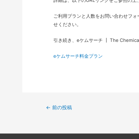
詳細は、以下のURLリンクをご参照の上
ご利用プランと人数をお問い合わせフォーム又は
せください。
引き続き、eケムサーチ ┃ The Chemic
eケムサーチ料金プラン
投
←
前の投稿
稿
ナ